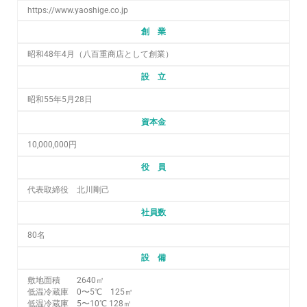
https://www.yaoshige.co.jp
創 業
昭和48年4月（八百重商店として創業）
設 立
昭和55年5月28日
資本金
10,000,000円
役 員
代表取締役 北川剛己
社員数
80名
設 備
敷地面積 2640㎡
低温冷蔵庫 0〜5℃ 125㎡
低温冷蔵庫 5〜10℃ 128㎡