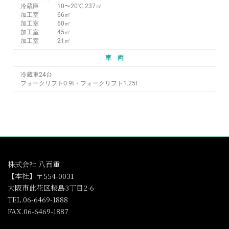
冷蔵庫 10〜20℃ 237㎡
加工室 66㎡
加工室 60㎡
加工室 45㎡
加工室 21㎡
車 両
冷蔵車24台
フォークリフト0.9t・フォークリフト1.25t
株式会社 八百重
【本社】〒554-0031
大阪市此花区桜島3丁目2-6
TEL.06-6469-1888
FAX.06-6469-1887