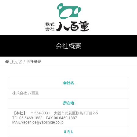
会社概要
トップ
会社概要
会社名
株式会社 八百重
所在地
【本社】
〒554-0031 大阪市此花区桜島3丁目2-6
TEL.06-6469-1888 FAX.06-6469-1887
MAIL
yaoshige@yaoshige.co.jp
ＵＲＬ